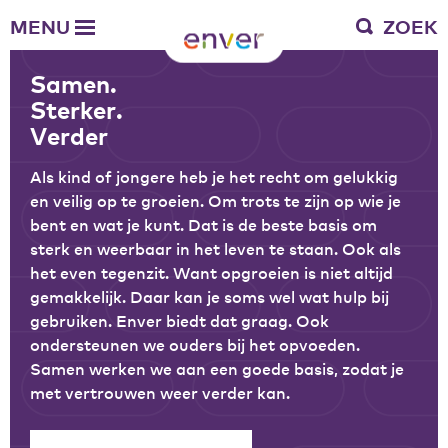
Over Enver
MENU
ZOEK
Waar we voor staan
Ons werkgebied
Samen.
Verantwoording
Sterker.
Bestuur en toezicht
Verder
Zakelijke gegevens
Als kind of jongere heb je het recht om gelukkig
Werken bij Enver
en veilig op te groeien. Om trots te zijn op wie je
bent en wat je kunt. Dat is de beste basis om
Vacatures
sterk en weerbaar in het leven te staan. Ook als
Stages
het even tegenzit. Want opgroeien is niet altijd
Enver als werkgever
gemakkelijk. Daar kan je soms wel wat hulp bij
gebruiken. Enver biedt dat graag. Ook
Vrienden van Enver
ondersteunen we ouders bij het opvoeden.
Onze vrienden
Samen werken we aan een goede basis, zodat je
Werkwijze
met vertrouwen weer verder kan.
Nieuws
Contactgegevens