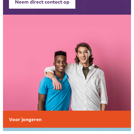
Neem direct contact op
Zakelijke gegevens
Algemeen
Nieuws
Persoonlijke informatie en privacy
Privacyverklaring website
Klachtenregeling
Disclaimer
Contact
Voor jongeren