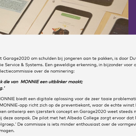
t Garage2020 om schulden bij jongeren aan te pakken, is door D
e Service & Systems. Een geweldige erkenning, in bijzonder voor o
lectiecommissie over de nominering:
pak die van MONNIE een uitblinker maakt;
g.’
MONNIE biedt een digitale oplossing voor de zeer taaie problema
ONNIE-app richt zich op de preventiekant, waar de echte winst
en ontwierp een ijzersterk concept en Garage2020 weet steeds m
bij deze aanpak. De pilot met het Albeda College zorgt ervoor d
oelgroep.’ De commissie is iets minder enthousiast over de vormgevi
emogen.