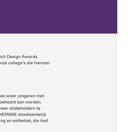
utch Design Awards
nze collega’s die hieraan
tiek waar jongeren met
 behaald kan worden.
eer stakeholders te
at MONNIE daadwerkelijk
ng en esthetiek, die had