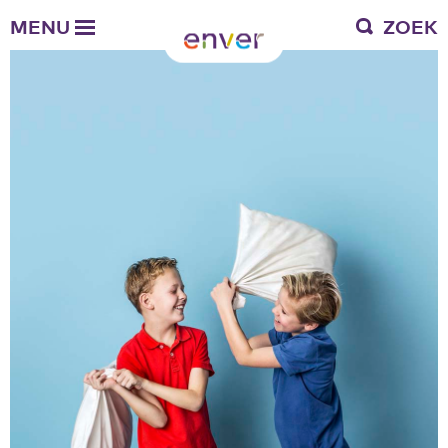
Over Enver
MENU
ZOEK
Waar we voor staan
Ons werkgebied
Verantwoording
Bestuur en toezicht
Zakelijke gegevens
Werken bij Enver
Vacatures
Stages
Enver als werkgever
Vrienden van Enver
Onze vrienden
Werkwijze
Nieuws
Contactgegevens