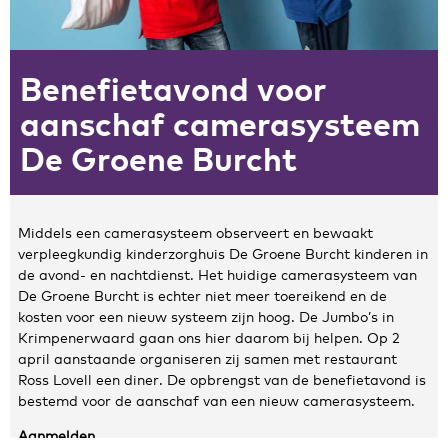
Zakelijke gegevens
Benefietavond voor
Algemeen
Nieuws
aanschaf camerasysteem
Persoonlijke informatie en privacy
De Groene Burcht
Privacyverklaring website
Klachtenregeling
Disclaimer
Middels een camerasysteem observeert en bewaakt
Contact
verpleegkundig kinderzorghuis De Groene Burcht kinderen in
de avond- en nachtdienst. Het huidige camerasysteem van
De Groene Burcht is echter niet meer toereikend en de
kosten voor een nieuw systeem zijn hoog. De Jumbo’s in
Krimpenerwaard gaan ons hier daarom bij helpen. Op 2
april aanstaande organiseren zij samen met restaurant
Ross Lovell een diner. De opbrengst van de benefietavond is
bestemd voor de aanschaf van een nieuw camerasysteem.
Aanmelden