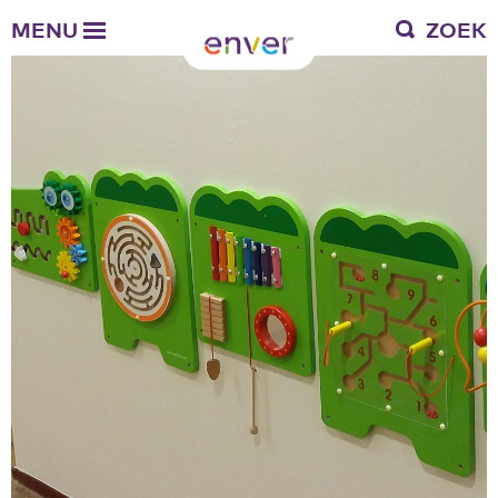
Over Enver
MENU
ZOEK
Waar we voor staan
Ons werkgebied
Verantwoording
Bestuur en toezicht
Zakelijke gegevens
Werken bij Enver
Vacatures
Stages
Enver als werkgever
Vrienden van Enver
Onze vrienden
Werkwijze
Nieuws
Contactgegevens