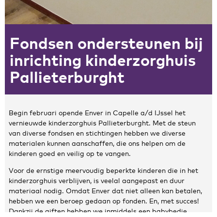
Zakelijke gegevens
Fondsen ondersteunen bij
Algemeen
Nieuws
inrichting kinderzorghuis
Persoonlijke informatie en privacy
Pallieterburght
Privacyverklaring website
Klachtenregeling
Disclaimer
Begin februari opende Enver in Capelle a/d IJssel het
Contact
vernieuwde kinderzorghuis Pallieterburght. Met de steun
van diverse fondsen en stichtingen hebben we diverse
materialen kunnen aanschaffen, die ons helpen om de
kinderen goed en veilig op te vangen.
Voor de ernstige meervoudig beperkte kinderen die in het
kinderzorghuis verblijven, is veelal aangepast en duur
materiaal nodig. Omdat Enver dat niet alleen kan betalen,
hebben we een beroep gedaan op fonden. En, met succes!
Dankzij de giften hebben we inmiddels een babybedje,