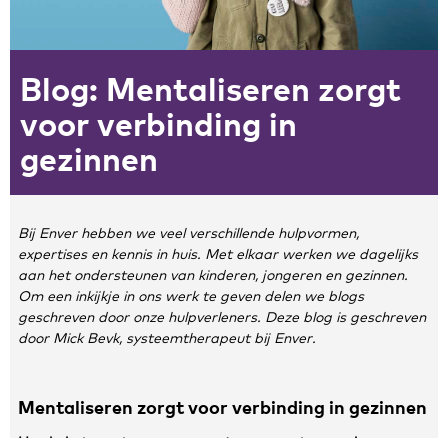
Zakelijke gegevens
Blog: Mentaliseren zorgt
Algemeen
Nieuws
voor verbinding in
Persoonlijke informatie en privacy
gezinnen
Privacyverklaring website
Klachtenregeling
Disclaimer
Bij Enver hebben we veel verschillende hulpvormen,
Contact
expertises en kennis in huis. Met elkaar werken we dagelijks
aan het ondersteunen van kinderen, jongeren en gezinnen.
Om een inkijkje in ons werk te geven delen we blogs
geschreven door onze hulpverleners. Deze blog is geschreven
door Mick Bevk, systeemtherapeut bij Enver.
Mentaliseren zorgt voor verbinding in gezinnen
Hoe help je gezinnen om weer te communiceren als er