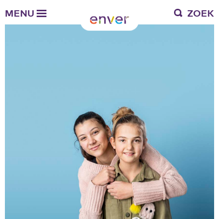
Over Enver
MENU
ZOEK
Waar we voor staan
Ons werkgebied
Verantwoording
Bestuur en toezicht
Zakelijke gegevens
Werken bij Enver
Vacatures
Stages
Enver als werkgever
Vrienden van Enver
Onze vrienden
Werkwijze
Nieuws
Contactgegevens