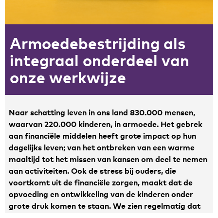
Zakelijke gegevens
Armoedebestrijding als
Algemeen
Nieuws
integraal onderdeel van
Persoonlijke informatie en privacy
onze werkwijze
Privacyverklaring website
Klachtenregeling
Disclaimer
Naar schatting leven in ons land 830.000 mensen,
Contact
waarvan 220.000 kinderen, in armoede. Het gebrek
aan financiële middelen heeft grote impact op hun
dagelijks leven; van het ontbreken van een warme
maaltijd tot het missen van kansen om deel te nemen
aan activiteiten. Ook de stress bij ouders, die
voortkomt uit de financiële zorgen, maakt dat de
opvoeding en ontwikkeling van de kinderen onder
grote druk komen te staan. We zien regelmatig dat
armoede onderliggend is aan de hulpvraag van onze