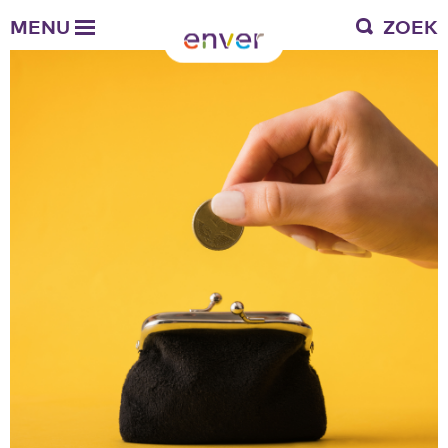
Over Enver
MENU
ZOEK
Waar we voor staan
Ons werkgebied
Verantwoording
Bestuur en toezicht
Zakelijke gegevens
Werken bij Enver
Vacatures
Stages
Enver als werkgever
Vrienden van Enver
Onze vrienden
Werkwijze
Nieuws
Contactgegevens