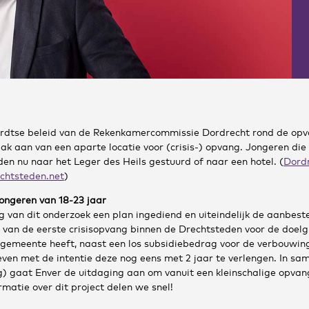
rdtse beleid van de Rekenkamercommissie Dordrecht rond de opva
k aan van een aparte locatie voor (crisis-) opvang. Jongeren die 
n nu naar het Leger des Heils gestuurd of naar een hotel. (
Dordr
echtsteden.net
)
ongeren van 18-23 jaar
g van dit onderzoek een plan ingediend en uiteindelijk de aanbest
van de eerste crisisopvang binnen de Drechtsteden voor de doelgr
 gemeente heeft, naast een los subsidiebedrag voor de verbouwin
even met de intentie deze nog eens met 2 jaar te verlengen. In s
g) gaat Enver de uitdaging aan om vanuit een kleinschalige opva
matie over dit project delen we snel!