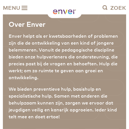
Over Enver
MENU
ZOEK
Waar we voor staan
Ons werkgebied
Over Enver
Verantwoording
Bestuur en toezicht
Enver helpt als er kwetsbaarheden of problemen
Zakelijke gegevens
zijn die de ontwikkeling van een kind of jongere
belemmeren. Vanuit de pedagogische discipline
bieden onze hulpverleners die ondersteuning, die
Werken bij Enver
precies past bij de vragen en behoeften. Hulp die
Vacatures
werkt; om zo ruimte te geven aan groei en
Stages
ontwikkeling.
Enver als werkgever
We bieden preventieve hulp, basishulp en
specialistische hulp. Samen met anderen die
Vrienden van Enver
behulpzaam kunnen zijn, zorgen we ervoor dat
Onze vrienden
jeugdigen veilig en kansrijk opgroeien. Ieder kind
Werkwijze
telt mee en doet ertoe!
Nieuws
Contactgegevens