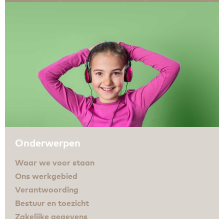
Zakelijke gegevens
Algemeen
Nieuws
Persoonlijke informatie en privacy
Privacyverklaring website
Klachtenregeling
Disclaimer
Contact
Onderwerpen
Waar we voor staan
Ons werkgebied
Verantwoording
Bestuur en toezicht
Zakelijke gegevens