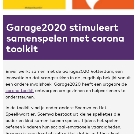
Zakelijke gegevens
Garage2020 stimuleert
Algemeen
Nieuws
samenspelen met corona
Persoonlijke informatie en privacy
toolkit
Privacyverklaring website
Klachtenregeling
Disclaimer
Enver werkt samen met de Garage2020 Rotterdam; een
Contact
innovatielab dat vraagstukken in de jeugdhulp bekijkt vanuit
een andere invalshoek. Garage2020 heeft een uitgebreide
corona toolkit
ontworpen om gezinnen en hulpverleners te
ondersteunen.
In de toolkit vind je onder andere Soemva en Het
Speelkwartier. Soemva bestaat uit kleine spelletjes die
ouder en kind samen kunnen spelen. Tijdens het spelen
oefenen kinderen hun sociaal-emotionele vaardigheden.
Soemva is een doe-het-zelfpakket dat je zelf thuis kunt