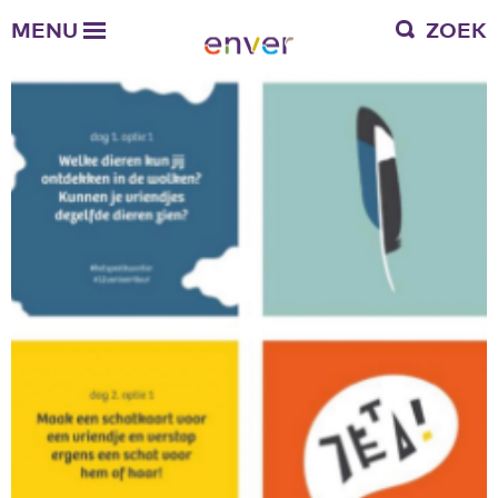
Over Enver
MENU
ZOEK
Waar we voor staan
Ons werkgebied
Verantwoording
Bestuur en toezicht
Zakelijke gegevens
Werken bij Enver
Vacatures
Stages
Enver als werkgever
Vrienden van Enver
Onze vrienden
Werkwijze
Nieuws
Contactgegevens