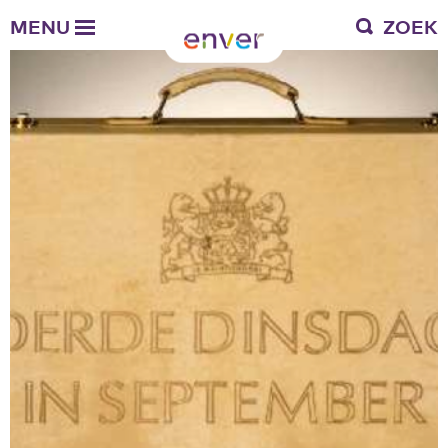
Over Enver
MENU
ZOEK
Waar we voor staan
Ons werkgebied
Verantwoording
Bestuur en toezicht
Zakelijke gegevens
Werken bij Enver
Vacatures
Stages
Enver als werkgever
Vrienden van Enver
Onze vrienden
Werkwijze
Nieuws
Contactgegevens