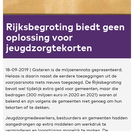
Zakelijke gegevens
Rijksbegroting biedt geen
Algemeen
Nieuws
oplossing voor
Persoonlijke informatie en privacy
jeugdzorgtekorten
Privacyverklaring website
Klachtenregeling
Disclaimer
18-09-2019 | Gisteren is de miljoenennota gepresenteerd.
Contact
Helaas is daarin naast de eerdere toezeggingen uit de
voorjaarsnota niets nieuws toegezegd. De Rijksbegroting
bevat wel tijdelijk extra geld voor gemeenten, maar die
bedragen (300 miljoen euro in 2020 en 2021) waren al
bekend en zijn volgens de gemeenten niet genoeg om hun
tekorten af te dekken.
Jeugdzorgmedewerkers, bestuurders en gemeenten hadden
aangedrongen op extra middelen om werkdruk te
verminderen en loonstijging mogelijk te maken. De