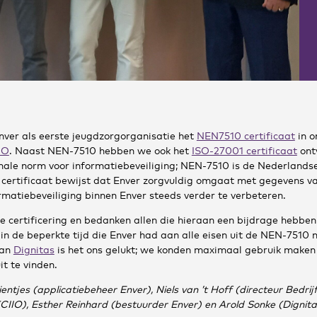
nver als eerste jeugdzorgorganisatie het
NEN7510 certificaat
in o
IO
. Naast NEN-7510 hebben we ook het
ISO-27001 certificaat
ont
nale norm voor informatiebeveiliging; NEN-7510 is de Nederlandse
 certificaat bewijst dat Enver zorgvuldig omgaat met gegevens va
ormatiebeveiliging binnen Enver steeds verder te verbeteren.
ze certificering en bedanken allen die hieraan een bijdrage hebbe
n de beperkte tijd die Enver had aan alle eisen uit de NEN-7510
van
Dignitas
is het ons gelukt; we konden maximaal gebruik maken h
it te vinden.
Mientjes (applicatiebeheer Enver), Niels van ’t Hoff (directeur Bedr
CIIO), Esther Reinhard (bestuurder Enver) en Arold Sonke (Dignit