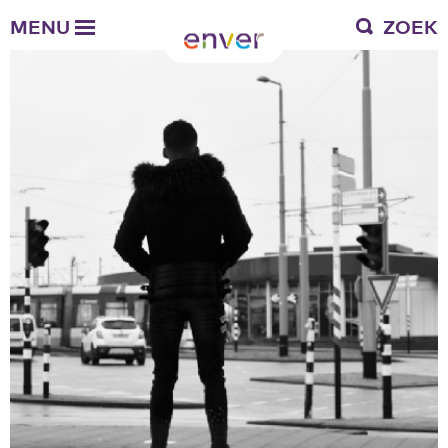
Over Enver
MENU
ZOEK
Waar we voor staan
Ons werkgebied
Verantwoording
Bestuur en toezicht
Zakelijke gegevens
Werken bij Enver
Vacatures
Stages
Enver als werkgever
Vrienden van Enver
Onze vrienden
Werkwijze
Nieuws
Contactgegevens