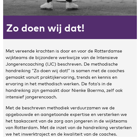
Zakelijke gegevens
Zo doen wij dat!
Algemeen
Nieuws
Persoonlijke informatie en privacy
Privacyverklaring website
Met vereende krachten is door en voor de Rotterdamse
wijkteams de bijzondere werkwijze van de Intensieve
Klachtenregeling
Jongerencoaching (IJC) beschreven. De methodische
Disclaimer
handreiking “Zo doen wij dat!” is samen met de coaches
Contact
gemaakt vanuit praktijkervaring, trends en kennis en
ervaring in het methodisch werken. De foto’s in de
handreiking zijn gemaakt door Nienke Boerma, zelf ook
intensief jongerencoach.
Met de beschreven methodiek verduurzamen we de
opgebouwde en aangetoonde expertise en versterken we
het taakaccent van de zorg aan jongeren in de wijkteams
van Rotterdam. Met de inzet van de handreiking versterken
we het inwerktraject en de kwaliteit van de coaches.