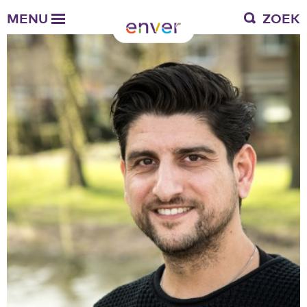
Over Enver
MENU
ZOEK
Waar we voor staan
Ons werkgebied
Verantwoording
Bestuur en toezicht
Zakelijke gegevens
Werken bij Enver
Vacatures
Stages
Enver als werkgever
Vrienden van Enver
Onze vrienden
Werkwijze
Nieuws
Contactgegevens