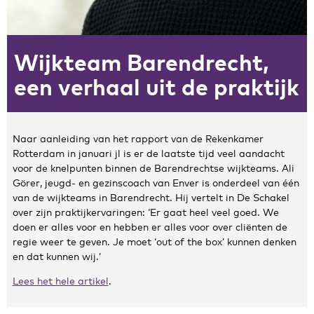
Zakelijke gegevens
Wijkteam Barendrecht,
Algemeen
Nieuws
een verhaal uit de praktijk
Persoonlijke informatie en privacy
Privacyverklaring website
Klachtenregeling
Naar aanleiding van het rapport van de Rekenkamer
Disclaimer
Rotterdam in januari jl is er de laatste tijd veel aandacht
Contact
voor de knelpunten binnen de Barendrechtse wijkteams. Ali
Görer, jeugd- en gezinscoach van Enver is onderdeel van één
van de wijkteams in Barendrecht. Hij vertelt in De Schakel
over zijn praktijkervaringen: ‘Er gaat heel veel goed. We
doen er alles voor en hebben er alles voor over cliënten de
regie weer te geven. Je moet ‘out of the box’ kunnen denken
en dat kunnen wij.’
Lees het hele artikel
.