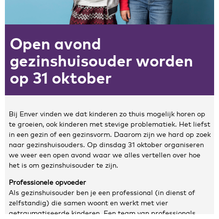
Zakelijke gegevens
Open avond
Algemeen
Nieuws
gezinshuisouder worden
Persoonlijke informatie en privacy
op 31 oktober
Privacyverklaring website
Klachtenregeling
Disclaimer
Bij Enver vinden we dat kinderen zo thuis mogelijk horen op
Contact
te groeien, ook kinderen met stevige problematiek. Het liefst
in een gezin of een gezinsvorm. Daarom zijn we hard op zoek
naar gezinshuisouders. Op dinsdag 31 oktober organiseren
we weer een open avond waar we alles vertellen over hoe
het is om gezinshuisouder te zijn.
Professionele opvoeder
Als gezinshuisouder ben je een professional (in dienst of
zelfstandig) die samen woont en werkt met vier
getraumatiseerde kinderen. Een team van professionals