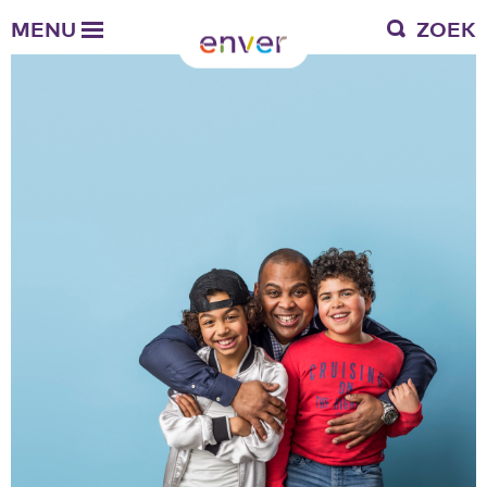
Over Enver
MENU
ZOEK
Waar we voor staan
Ons werkgebied
Verantwoording
Bestuur en toezicht
Zakelijke gegevens
Werken bij Enver
Vacatures
Stages
Enver als werkgever
Vrienden van Enver
Onze vrienden
Werkwijze
Nieuws
Contactgegevens