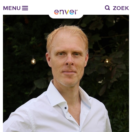
Over Enver
MENU
ZOEK
Waar we voor staan
Ons werkgebied
Verantwoording
Bestuur en toezicht
Zakelijke gegevens
Werken bij Enver
Vacatures
Stages
Enver als werkgever
Vrienden van Enver
Onze vrienden
Werkwijze
Nieuws
Contactgegevens