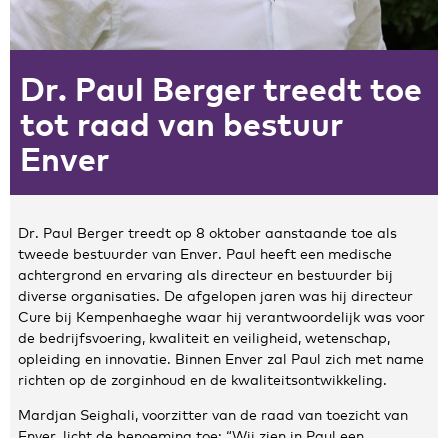
Zakelijke gegevens
Dr. Paul Berger treedt toe
Algemeen
Nieuws
tot raad van bestuur
Persoonlijke informatie en privacy
Enver
Privacyverklaring website
Klachtenregeling
Disclaimer
Dr. Paul Berger treedt op 8 oktober aanstaande toe als
Contact
tweede bestuurder van Enver. Paul heeft een medische
achtergrond en ervaring als directeur en bestuurder bij
diverse organisaties. De afgelopen jaren was hij directeur
Cure bij Kempenhaeghe waar hij verantwoordelijk was voor
de bedrijfsvoering, kwaliteit en veiligheid, wetenschap,
opleiding en innovatie. Binnen Enver zal Paul zich met name
richten op de zorginhoud en de kwaliteitsontwikkeling.
Mardjan Seighali, voorzitter van de raad van toezicht van
Enver, licht de benoeming toe: “Wij zien in Paul een