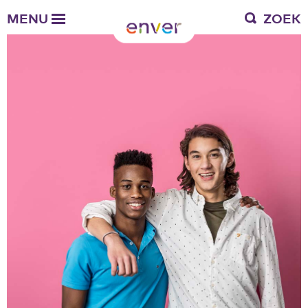
Over Enver
MENU
ZOEK
Waar we voor staan
Ons werkgebied
Verantwoording
Bestuur en toezicht
Zakelijke gegevens
Werken bij Enver
Vacatures
Stages
Enver als werkgever
Vrienden van Enver
Onze vrienden
Werkwijze
Nieuws
Contactgegevens