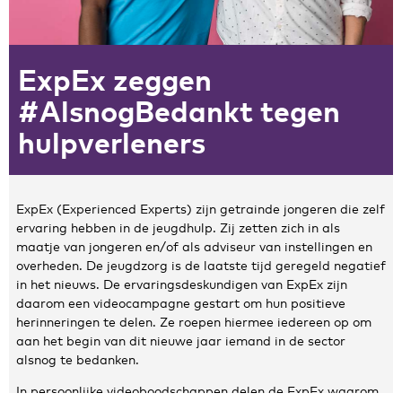
Zakelijke gegevens
ExpEx zeggen
Algemeen
Nieuws
#AlsnogBedankt tegen
Persoonlijke informatie en privacy
hulpverleners
Privacyverklaring website
Klachtenregeling
Disclaimer
ExpEx (Experienced Experts) zijn getrainde jongeren die zelf
Contact
ervaring hebben in de jeugdhulp. Zij zetten zich in als
maatje van jongeren en/of als adviseur van instellingen en
overheden. De jeugdzorg is de laatste tijd geregeld negatief
in het nieuws. De ervaringsdeskundigen van ExpEx zijn
daarom een videocampagne gestart om hun positieve
herinneringen te delen. Ze roepen hiermee iedereen op om
aan het begin van dit nieuwe jaar iemand in de sector
alsnog te bedanken.
In persoonlijke videoboodschappen delen de ExpEx waarom