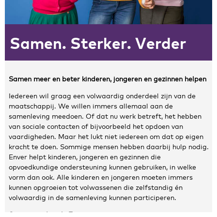
Zakelijke gegevens
Samen. Sterker. Verder
Algemeen
Nieuws
Persoonlijke informatie en privacy
Privacyverklaring website
Samen meer en beter kinderen, jongeren en gezinnen helpen
Klachtenregeling
Iedereen wil graag een volwaardig onderdeel zijn van de
Disclaimer
maatschappij. We willen immers allemaal aan de
Contact
samenleving meedoen. Of dat nu werk betreft, het hebben
van sociale contacten of bijvoorbeeld het opdoen van
vaardigheden. Maar het lukt niet iedereen om dat op eigen
kracht te doen. Sommige mensen hebben daarbij hulp nodig.
Enver helpt kinderen, jongeren en gezinnen die
opvoedkundige ondersteuning kunnen gebruiken, in welke
vorm dan ook. Alle kinderen en jongeren moeten immers
kunnen opgroeien tot volwassenen die zelfstandig én
volwaardig in de samenleving kunnen participeren.
Samen verder als Enver