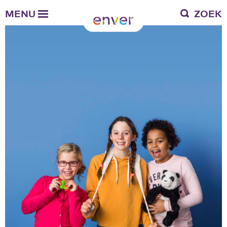
Over Enver
MENU
ZOEK
Waar we voor staan
Ons werkgebied
Verantwoording
Bestuur en toezicht
Zakelijke gegevens
Werken bij Enver
Vacatures
Stages
Enver als werkgever
Vrienden van Enver
Onze vrienden
Werkwijze
Nieuws
Contactgegevens