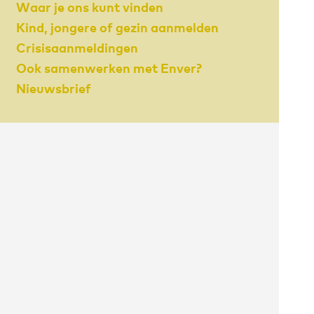
Waar je ons kunt vinden
Kind, jongere of gezin aanmelden
Crisisaanmeldingen
Ook samenwerken met Enver?
Nieuwsbrief