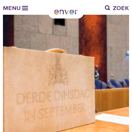
Over Enver
MENU
ZOEK
Waar we voor staan
Ons werkgebied
Verantwoording
Bestuur en toezicht
Zakelijke gegevens
Werken bij Enver
Vacatures
Stages
Enver als werkgever
Vrienden van Enver
Onze vrienden
Werkwijze
Nieuws
Contactgegevens