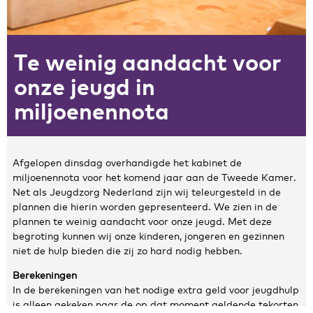
Zakelijke gegevens
Te weinig aandacht voor
Algemeen
Nieuws
onze jeugd in
Persoonlijke informatie en privacy
miljoenennota
Privacyverklaring website
Klachtenregeling
Disclaimer
Afgelopen dinsdag overhandigde het kabinet de
Contact
miljoenennota voor het komend jaar aan de Tweede Kamer.
Net als Jeugdzorg Nederland zijn wij teleurgesteld in de
plannen die hierin worden gepresenteerd. We zien in de
plannen te weinig aandacht voor onze jeugd. Met deze
begroting kunnen wij onze kinderen, jongeren en gezinnen
niet de hulp bieden die zij zo hard nodig hebben.
Berekeningen
In de berekeningen van het nodige extra geld voor jeugdhulp
is alleen gekeken naar de op dat moment geldende tekorten.