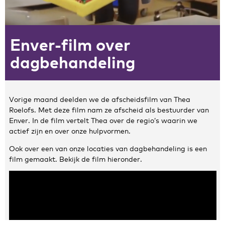
Zakelijke gegevens
Enver-film over
Algemeen
Nieuws
dagbehandeling
Persoonlijke informatie en privacy
Privacyverklaring website
Klachtenregeling
Vorige maand deelden we de afscheidsfilm van Thea
Disclaimer
Roelofs. Met deze film nam ze afscheid als bestuurder van
Contact
Enver. In de film vertelt Thea over de regio’s waarin we
actief zijn en over onze hulpvormen.
Ook over een van onze locaties van dagbehandeling is een
film gemaakt. Bekijk de film hieronder.