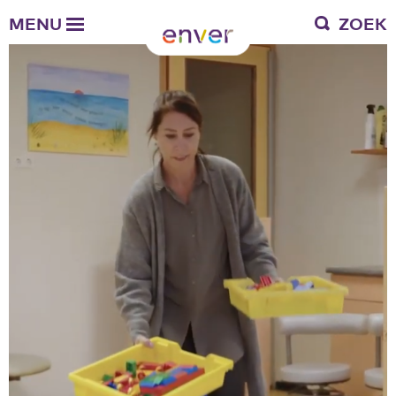
Over Enver
MENU
ZOEK
Waar we voor staan
Ons werkgebied
Verantwoording
Bestuur en toezicht
Zakelijke gegevens
Werken bij Enver
Vacatures
Stages
Enver als werkgever
Vrienden van Enver
Onze vrienden
Werkwijze
Nieuws
Contactgegevens