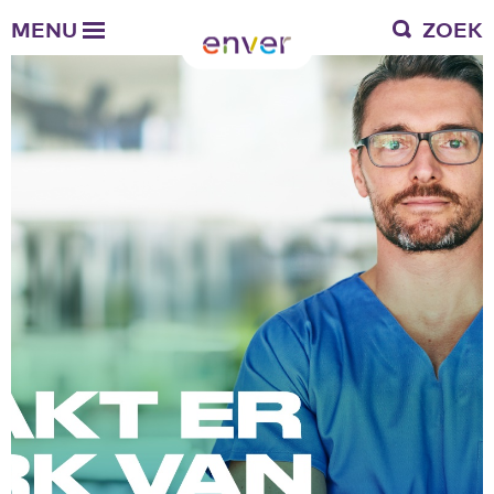
Over Enver
MENU
ZOEK
Waar we voor staan
Ons werkgebied
Verantwoording
Bestuur en toezicht
Zakelijke gegevens
Werken bij Enver
Vacatures
Stages
Enver als werkgever
Vrienden van Enver
Onze vrienden
Werkwijze
Nieuws
Contactgegevens