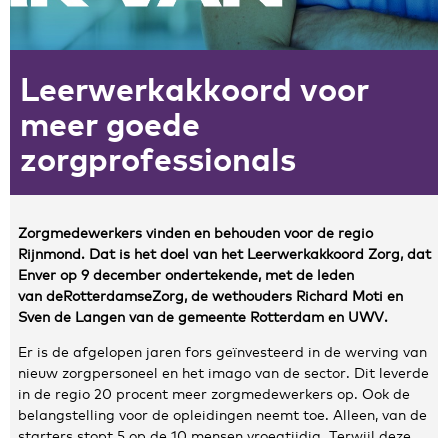
Zakelijke gegevens
Leerwerkakkoord voor
Algemeen
Nieuws
meer goede
Persoonlijke informatie en privacy
zorgprofessionals
Privacyverklaring website
Klachtenregeling
Disclaimer
Zorgmedewerkers vinden en behouden voor de regio
Contact
Rijnmond. Dat is het doel van het Leerwerkakkoord Zorg, dat
Enver op 9 december ondertekende, met de leden
van
deRotterdamseZorg, de wethouders Richard Moti en
Sven de Langen van de gemeente Rotterdam en UWV.
Er is de afgelopen jaren fors geïnvesteerd in de werving van
nieuw zorgpersoneel en het imago van de sector. Dit leverde
in de regio 20 procent meer zorgmedewerkers op. Ook de
belangstelling voor de opleidingen neemt toe. Alleen, van de
starters stopt 5 op de 10 mensen vroegtijdig. Terwijl deze