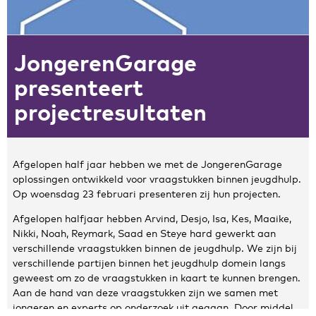
Zakelijke gegevens
JongerenGarage
Algemeen
Nieuws
presenteert
Persoonlijke informatie en privacy
projectresultaten
Privacyverklaring website
Klachtenregeling
Disclaimer
Afgelopen half jaar hebben we met de JongerenGarage
Contact
oplossingen ontwikkeld voor vraagstukken binnen jeugdhulp.
Op woensdag 23 februari presenteren zij hun projecten.
Afgelopen halfjaar hebben Arvind, Desjo, Isa, Kes, Maaike,
Nikki, Noah, Reymark, Saad en Steye hard gewerkt aan
verschillende vraagstukken binnen de jeugdhulp. We zijn bij
verschillende partijen binnen het jeugdhulp domein langs
geweest om zo de vraagstukken in kaart te kunnen brengen.
Aan de hand van deze vraagstukken zijn we samen met
jongeren en experts op onderzoek uit gegaan. Door middel