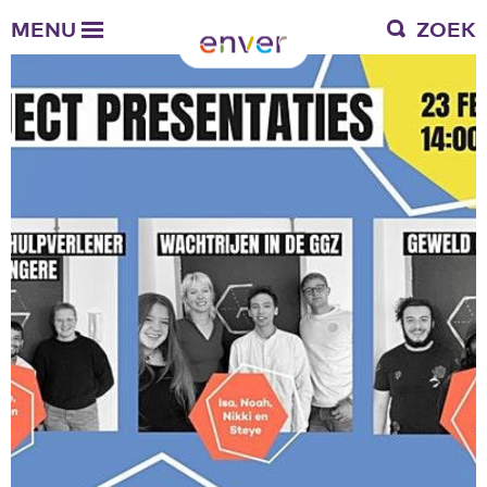
Over Enver
MENU
ZOEK
Waar we voor staan
Ons werkgebied
Verantwoording
Bestuur en toezicht
Zakelijke gegevens
Werken bij Enver
Vacatures
Stages
Enver als werkgever
Vrienden van Enver
Onze vrienden
Werkwijze
Nieuws
Contactgegevens