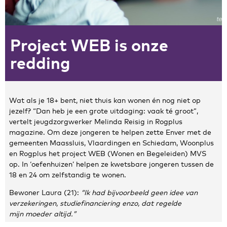
Zakelijke gegevens
Project WEB is onze
Algemeen
Nieuws
redding
Persoonlijke informatie en privacy
Privacyverklaring website
Klachtenregeling
Wat als je 18+ bent, niet thuis kan wonen én nog niet op
Disclaimer
jezelf? “Dan heb je een grote uitdaging: vaak té groot”,
Contact
vertelt jeugdzorgwerker Melinda Reisig in Rogplus
magazine. Om deze jongeren te helpen zette Enver met de
gemeenten Maassluis, Vlaardingen en Schiedam, Woonplus
en Rogplus het project WEB (Wonen en Begeleiden) MVS
op. In ‘oefenhuizen’ helpen ze kwetsbare jongeren tussen de
18 en 24 om zelfstandig te wonen.
Bewoner Laura (21):
“Ik had bijvoorbeeld geen idee van
verzekeringen, studiefinanciering enzo, dat regelde
mijn moeder altijd.”