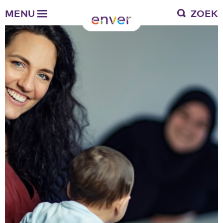
Over Enver
MENU
ZOEK
Waar we voor staan
Ons werkgebied
Verantwoording
Bestuur en toezicht
Zakelijke gegevens
Werken bij Enver
Vacatures
Stages
Enver als werkgever
Vrienden van Enver
Onze vrienden
Werkwijze
Nieuws
Contactgegevens