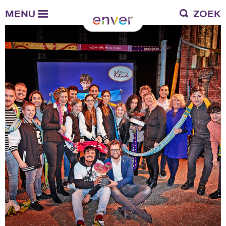
Over Enver
MENU
ZOEK
Waar we voor staan
Ons werkgebied
Verantwoording
Bestuur en toezicht
Zakelijke gegevens
Werken bij Enver
Vacatures
Stages
Enver als werkgever
Vrienden van Enver
Onze vrienden
Werkwijze
Nieuws
Contactgegevens