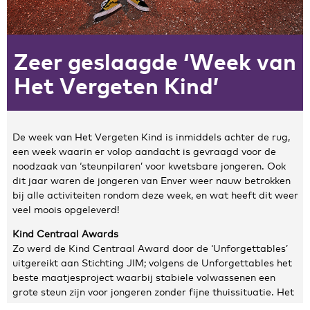
Zakelijke gegevens
Zeer geslaagde ‘Week van
Algemeen
Nieuws
Het Vergeten Kind’
Persoonlijke informatie en privacy
Privacyverklaring website
Klachtenregeling
De week van Het Vergeten Kind is inmiddels achter de rug,
Disclaimer
een week waarin er volop aandacht is gevraagd voor de
Contact
noodzaak van ‘steunpilaren’ voor kwetsbare jongeren. Ook
dit jaar waren de jongeren van Enver weer nauw betrokken
bij alle activiteiten rondom deze week, en wat heeft dit weer
veel moois opgeleverd!
Kind Centraal Awards
Zo werd de Kind Centraal Award door de ‘Unforgettables’
uitgereikt aan Stichting JIM; volgens de Unforgettables het
beste maatjesproject waarbij stabiele volwassenen een
grote steun zijn voor jongeren zonder fijne thuissituatie. Het
Vergeten Kind heeft 50 Unforgettables, waarvan 11