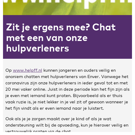
Zakelijke gegevens
Zit je ergens mee? Chat
Algemeen
Nieuws
met een van onze
Persoonlijke informatie en privacy
hulpverleners
Privacyverklaring website
Klachtenregeling
Disclaimer
Op
www.helpff.nl
kunnen jongeren en ouders veilig en
Contact
anoniem chatten met hulpverleners van Enver. Vanwege het
coronavirus zijn onze hulpverleners in ieder geval tot en met
20 mei vaker online. Juist in deze periode kan het fijn zijn als
je even met iemand kunt praten. Bijvoorbeeld als er thuis
vaak ruzie is, je niet lekker in je vel zit of gewoon wanneer je
het fijn vindt als er even iemand naar je luistert.
Ook als je je zorgen maakt over je kind of als je wat
ondersteuning wilt bij de opvoeding, kun je hierover veilig en
vertrouwelijk praten via de chat.