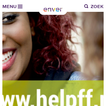
Over Enver
MENU
ZOEK
Waar we voor staan
Ons werkgebied
Verantwoording
Bestuur en toezicht
Zakelijke gegevens
Werken bij Enver
Vacatures
Stages
Enver als werkgever
Vrienden van Enver
Onze vrienden
Werkwijze
Nieuws
Contactgegevens