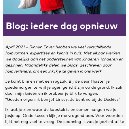
Zakelijke gegevens
Blog: iedere dag opnieuw
Algemeen
Nieuws
Persoonlijke informatie en privacy
Privacyverklaring website
April 2021 – Binnen Enver hebben we veel verschillende
hulpvormen, expertises en kennis in huis. Met elkaar werken
Klachtenregeling
we dagelijks aan het ondersteunen van kinderen, jongeren en
Disclaimer
gezinnen. Maandelijks delen we blogs, geschreven door
Contact
hulpverleners, om een inkijkje te geven in ons werk.
Je komt binnen met een rugzak. Bij de deur fluister je
goedemorgen terwijl je ogen gericht zijn op de grond. Ik zak
door mijn knieën en ik probeer je blik te vangen.
“Goedemorgen, ik ben juf Linsey. Je bent nu bij de Duckies”.
Ik laat je zien waar de kapstok is en samen hangen we je
jasje op. Ondertussen kijk je me vragend aan. Voor woorden
lijkt het nog veel te vroeg. De spanning is van je gezicht af te
lezen. Op de puntjes van je tenen loop je voor me uit. Voor