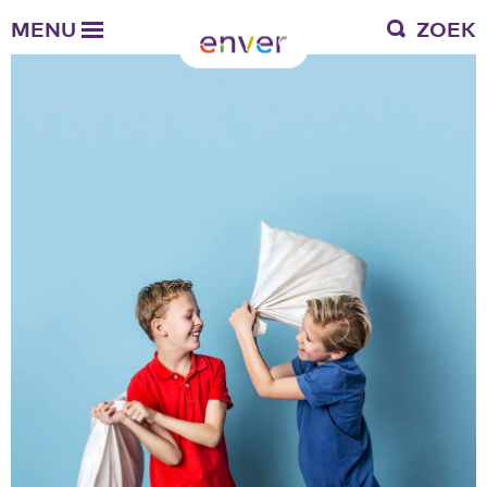
Over Enver
MENU
ZOEK
Waar we voor staan
Ons werkgebied
Verantwoording
Bestuur en toezicht
Zakelijke gegevens
Werken bij Enver
Vacatures
Stages
Enver als werkgever
Vrienden van Enver
Onze vrienden
Werkwijze
Nieuws
Contactgegevens