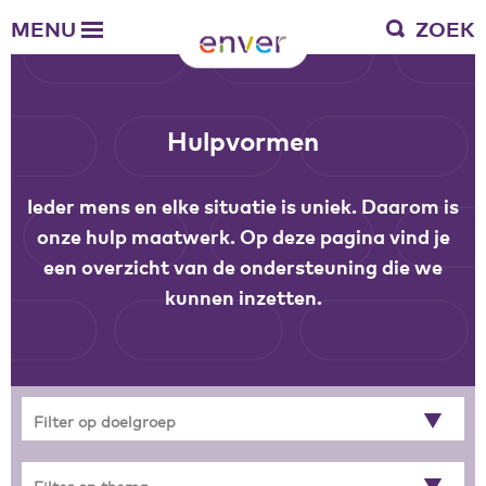
Over Enver
MENU
ZOEK
Waar we voor staan
Ons werkgebied
Verantwoording
Bestuur en toezicht
Hulpvormen
Zakelijke gegevens
Ieder mens en elke situatie is uniek. Daarom is
Werken bij Enver
onze hulp maatwerk. Op deze pagina vind je
Vacatures
een overzicht van de ondersteuning die we
Stages
kunnen inzetten.
Enver als werkgever
Vrienden van Enver
Onze vrienden
Filter op doelgroep
Werkwijze
Nieuws
Contactgegevens
Filter op thema