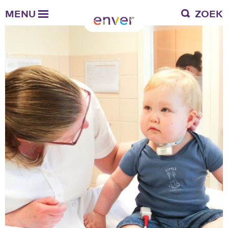
Over Enver
MENU
ZOEK
Waar we voor staan
Ons werkgebied
Verantwoording
Bestuur en toezicht
Zakelijke gegevens
Werken bij Enver
Vacatures
Stages
Enver als werkgever
Vrienden van Enver
Onze vrienden
Werkwijze
Nieuws
Contactgegevens