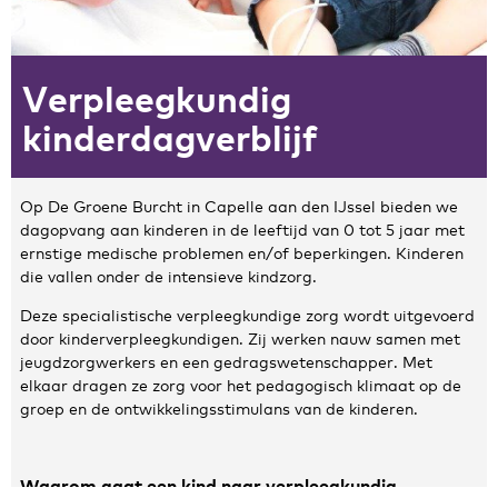
Zakelijke gegevens
Verpleegkundig
Algemeen
Nieuws
kinderdagverblijf
Persoonlijke informatie en privacy
Privacyverklaring website
Klachtenregeling
Op De Groene Burcht in Capelle aan den IJssel bieden we
dagopvang aan kinderen in de leeftijd van 0 tot 5 jaar met
Disclaimer
ernstige medische problemen en/of beperkingen. Kinderen
Contact
die vallen onder de intensieve kindzorg.
Deze specialistische verpleegkundige zorg wordt uitgevoerd
door kinderverpleegkundigen. Zij werken nauw samen met
jeugdzorgwerkers en een gedragswetenschapper. Met
elkaar dragen ze zorg voor het pedagogisch klimaat op de
groep en de ontwikkelingsstimulans van de kinderen.
Waarom gaat een kind naar verpleegkundig