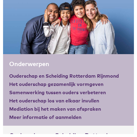
Zakelijke gegevens
Algemeen
Nieuws
Persoonlijke informatie en privacy
Privacyverklaring website
Klachtenregeling
Onderwerpen
Disclaimer
Contact
Ouderschap en Scheiding Rotterdam Rijnmond
Het ouderschap gezamenlijk vormgeven
Samenwerking tussen ouders verbeteren
Het ouderschap los van elkaar invullen
Mediation bij het maken van afspraken
Meer informatie of aanmelden
Ouderschap en Scheiding Rotterdam