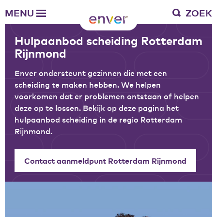
Over Enver
MENU
ZOEK
Waar we voor staan
Ons werkgebied
Hulpaanbod scheiding Rotterdam
Verantwoording
Rijnmond
Bestuur en toezicht
Zakelijke gegevens
Enver ondersteunt gezinnen die met een
scheiding te maken hebben. We helpen
voorkomen dat er problemen ontstaan of helpen
Werken bij Enver
deze op te lossen. Bekijk op deze pagina het
Vacatures
hulpaanbod scheiding in de regio Rotterdam
Stages
Rijnmond.
Enver als werkgever
Contact aanmeldpunt Rotterdam Rijnmond
Vrienden van Enver
Onze vrienden
Werkwijze
Nieuws
Contactgegevens