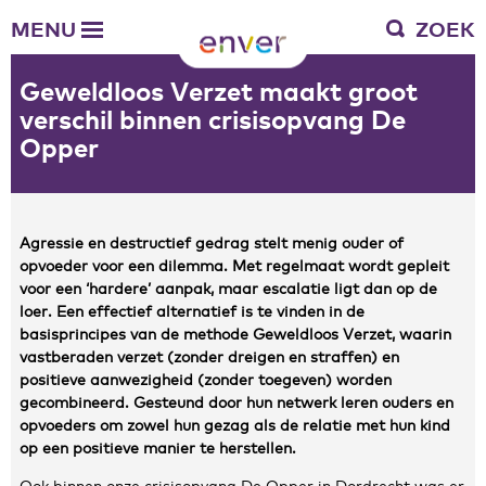
Over Enver
MENU
ZOEK
Waar we voor staan
Ons werkgebied
Geweldloos Verzet maakt groot
Verantwoording
verschil binnen crisisopvang De
Bestuur en toezicht
Opper
Zakelijke gegevens
Werken bij Enver
Agressie en destructief gedrag stelt menig ouder of
Vacatures
opvoeder voor een dilemma. Met regelmaat wordt gepleit
Stages
voor een ‘hardere’ aanpak, maar escalatie ligt dan op de
Enver als werkgever
loer. Een effectief alternatief is te vinden in de
basisprincipes van de methode Geweldloos Verzet, waarin
vastberaden verzet (zonder dreigen en straffen) en
Vrienden van Enver
positieve aanwezigheid (zonder toegeven) worden
Onze vrienden
gecombineerd. Gesteund door hun netwerk leren ouders en
opvoeders om zowel hun gezag als de relatie met hun kind
Werkwijze
op een positieve manier te herstellen.
Nieuws
Contactgegevens
Ook binnen onze crisisopvang De Opper in Dordrecht was er