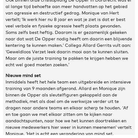
al lange tijd behoefte aan meer handvatten op het gebied
Zakelijke gegevens
van agressie en destructief gedrag. Monique van Hert
vertelt; ‘Ik werk hier nu 8 jaar en wat je ziet is dat er best
Algemeen
veel verbale en fysieke agressie heeft plaats gevonden.
Soms zelfs best heftig. Daarom is er gezamenlijk gekeken
Nieuws
naar dat wat De Opper nodig heeft om daarin een blijvende
Persoonlijke informatie en privacy
kentering te kunnen maken.’ Collega Allard Gerrits vult aan:
Privacyverklaring website
‘Geweldloos Verzet leek daarin mooi aan te kunnen sluiten.
Klachtenregeling
Maar om de juiste training te pakken te krijgen hebben we
echt wel goed moeten zoeken.’
Disclaimer
Contact
Nieuwe mind set
Inmiddels heeft het hele team een uitgebreide en intensieve
training van 9 maanden afgerond. Allard en Monique zijn
binnen de Opper als sleutelfiguren gekoppeld aan de
methodiek, met als doel om de werkwijze verder uit te
dragen naar andere teams en elkaar scherp te houden. ‘Af
en toe gaan we met elkaar zitten om te kijken naar
aandachtspunten, naar hoe we het kunnen doortrekken en
nieuwe medewerkers hier weer in kunnen meenemen’ vertelt
Monique. ‘Het is echt een verandering van mind set.