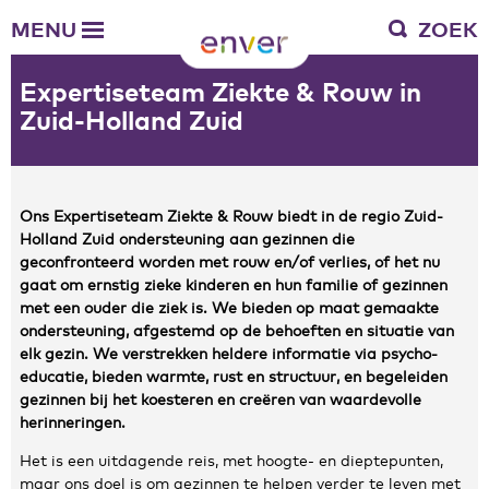
Over Enver
MENU
ZOEK
Waar we voor staan
Ons werkgebied
Expertiseteam Ziekte & Rouw in
Verantwoording
Zuid-Holland Zuid
Bestuur en toezicht
Zakelijke gegevens
Ons Expertiseteam Ziekte & Rouw biedt in de regio Zuid-
Werken bij Enver
Holland Zuid ondersteuning aan gezinnen die
Vacatures
geconfronteerd worden met rouw en/of verlies, of het nu
Stages
gaat om ernstig zieke kinderen en hun familie of gezinnen
Enver als werkgever
met een ouder die ziek is. We bieden op maat gemaakte
ondersteuning, afgestemd op de behoeften en situatie van
elk gezin. We verstrekken heldere informatie via psycho-
Vrienden van Enver
educatie, bieden warmte, rust en structuur, en begeleiden
gezinnen bij het koesteren en creëren van waardevolle
Onze vrienden
herinneringen.
Werkwijze
Nieuws
Het is een uitdagende reis, met hoogte- en dieptepunten,
maar ons doel is om gezinnen te helpen verder te leven met
Contactgegevens