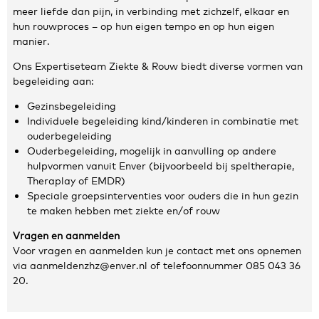
meer liefde dan pijn, in verbinding met zichzelf, elkaar en
Zakelijke gegevens
hun rouwproces – op hun eigen tempo en op hun eigen
manier.
Algemeen
Ons Expertiseteam Ziekte & Rouw biedt diverse vormen van
Nieuws
begeleiding aan:
Persoonlijke informatie en privacy
Gezinsbegeleiding
Privacyverklaring website
Individuele begeleiding kind/kinderen in combinatie met
Klachtenregeling
ouderbegeleiding
Disclaimer
Ouderbegeleiding, mogelijk in aanvulling op andere
hulpvormen vanuit Enver (bijvoorbeeld bij speltherapie,
Contact
Theraplay of EMDR)
Speciale groepsinterventies voor ouders die in hun gezin
te maken hebben met ziekte en/of rouw
Vragen en aanmelden
Voor vragen en aanmelden kun je contact met ons opnemen
via aanmeldenzhz@enver.nl of telefoonnummer 085 043 36
20.