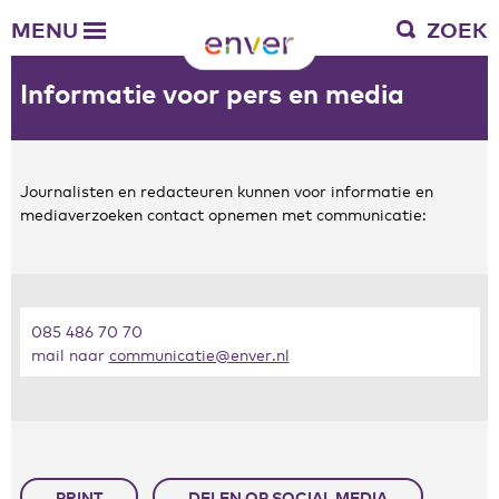
Over Enver
MENU
ZOEK
Waar we voor staan
Ons werkgebied
Informatie voor pers en media
Verantwoording
Bestuur en toezicht
Zakelijke gegevens
Journalisten en redacteuren kunnen voor informatie en
mediaverzoeken contact opnemen met communicatie:
Werken bij Enver
Vacatures
Stages
Enver als werkgever
085 486 70 70
mail naar
communicatie@enver.nl
Vrienden van Enver
Onze vrienden
Werkwijze
Nieuws
Contactgegevens
PRINT
DELEN OP SOCIAL MEDIA